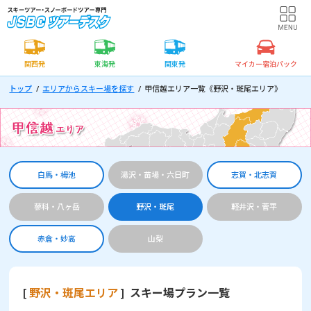
関西発
東海発
関東発
マイカー宿泊パック
トップ
エリアからスキー場を探す
甲信越エリア一覧《野沢・斑尾エリア》
白馬・栂池
湯沢・苗場・六日町
志賀・北志賀
蓼科・八ヶ岳
野沢・斑尾
軽井沢・菅平
赤倉・妙高
山梨
[
野沢・斑尾エリア
] スキー場プラン一覧